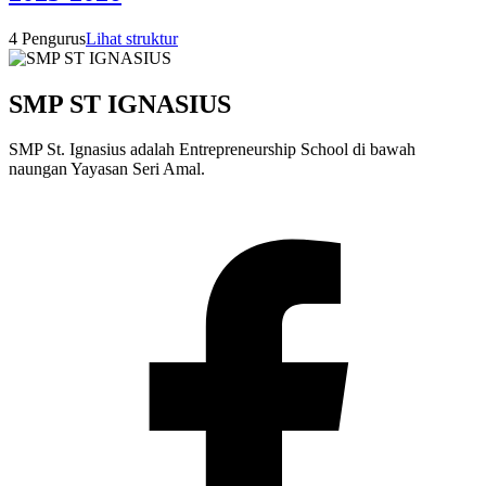
4 Pengurus
Lihat struktur
SMP ST IGNASIUS
SMP St. Ignasius adalah Entrepreneurship School di bawah
naungan Yayasan Seri Amal.
F
S
I