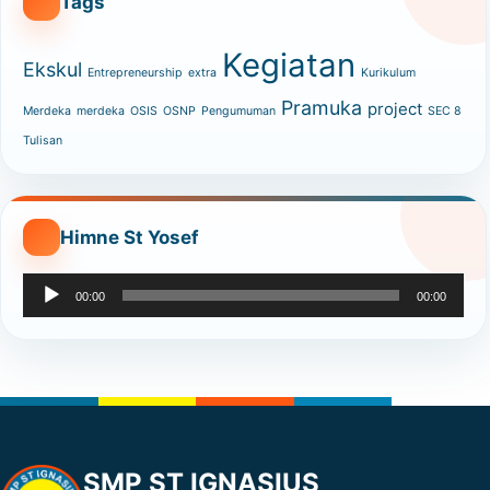
Tags
Kegiatan
Ekskul
Entrepreneurship
extra
Kurikulum
Pramuka
project
Merdeka
merdeka
OSIS
OSNP
Pengumuman
SEC 8
Tulisan
Himne St Yosef
Audio
00:00
00:00
Player
SMP ST IGNASIUS