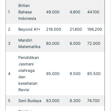
Brilian
1
Bahasa
49.000
4.900
44.100
Indonesia
2
Beyond A1+
218.000
21.800
196.200
Mandiri
3
80.000
8.000
72.000
Matematika
Pendidikan
Jasmani
olahraga
4
95.000
9.500
85.500
dan
kesehatan
Revisi
5
Seni Budaya
83.000
8.300
74.700