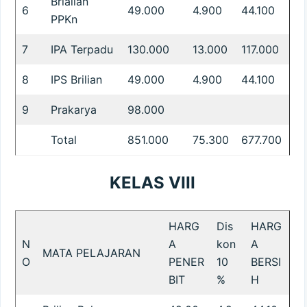
Brialian
6
49.000
4.900
44.100
PPKn
7
IPA Terpadu
130.000
13.000
117.000
8
IPS Brilian
49.000
4.900
44.100
9
Prakarya
98.000
Total
851.000
75.300
677.700
KELAS VIII
HARG
Dis
HARG
N
A
kon
A
MATA PELAJARAN
O
PENER
10
BERSI
BIT
%
H