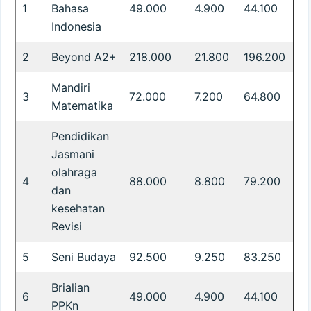
1
Bahasa
49.000
4.900
44.100
Indonesia
2
Beyond A2+
218.000
21.800
196.200
Mandiri
3
72.000
7.200
64.800
Matematika
Pendidikan
Jasmani
olahraga
4
88.000
8.800
79.200
dan
kesehatan
Revisi
5
Seni Budaya
92.500
9.250
83.250
Brialian
6
49.000
4.900
44.100
PPKn