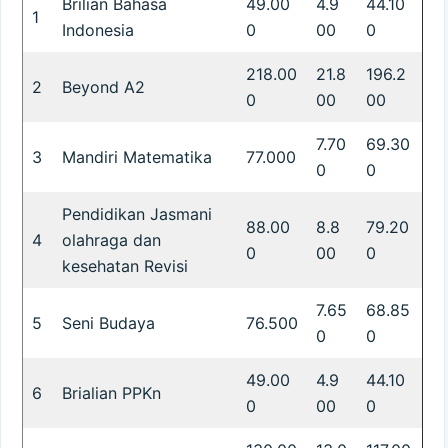
Brilian Bahasa
49.00
4.9
44.10
1
Indonesia
0
00
0
218.00
21.8
196.2
2
Beyond A2
0
00
00
7.70
69.30
3
Mandiri Matematika
77.000
0
0
Pendidikan Jasmani
88.00
8.8
79.20
4
olahraga dan
0
00
0
kesehatan Revisi
7.65
68.85
5
Seni Budaya
76.500
0
0
49.00
4.9
44.10
6
Brialian PPKn
0
00
0