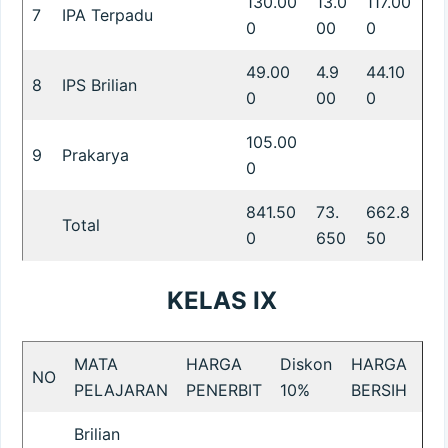
130.00
13.0
117.00
7
IPA Terpadu
0
00
0
49.00
4.9
44.10
8
IPS Brilian
0
00
0
105.00
9
Prakarya
0
841.50
73.
662.8
Total
0
650
50
KELAS IX
MATA
HARGA
Diskon
HARGA
NO
PELAJARAN
PENERBIT
10%
BERSIH
Brilian