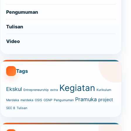
Pengumuman
Tulisan
Video
Tags
Kegiatan
Ekskul
Entrepreneurship
extra
Kurikulum
Pramuka
project
Merdeka
merdeka
OSIS
OSNP
Pengumuman
SEC 8
Tulisan