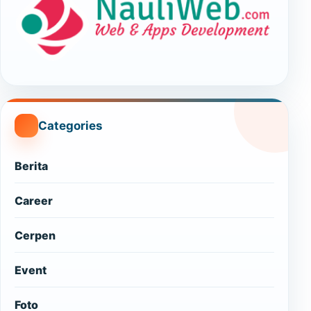
Categories
Berita
Career
Cerpen
Event
Foto