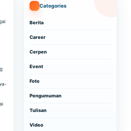
Categories
gai
Berita
Career
Cerpen
Event
ng
Foto
wa-
Pengumuman
ai
Tulisan
Video