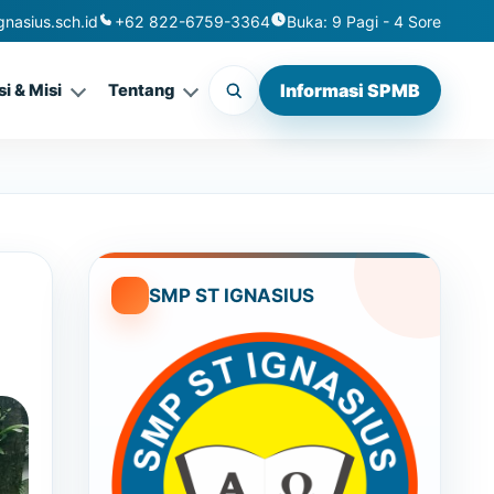
nasius.sch.id
+62 822-6759-3364
Buka: 9 Pagi - 4 Sore
Informasi SPMB
si & Misi
Tentang
SMP ST IGNASIUS