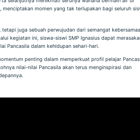
serta selanjutnya menikmati serunya wahana bermain air di
, menciptakan momen yang tak terlupakan bagi seluruh si
ik, tetapi juga sebuah perwujudan dari semangat kebersama
ui kegiatan ini, siswa-siswi SMP Ignasius dapat merasaka
i Pancasila dalam kehidupan sehari-hari.
momentum penting dalam memperkuat profil pelajar Pancasi
nya nilai-nilai Pancasila akan terus menginspirasi dan
 depannya.