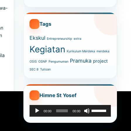
swa-
Tags
an
n
Ekskul
Entrepreneurship
extra
Kegiatan
Kurikulum Merdeka
merdeka
la
Pramuka
project
OSIS
OSNP
Pengumuman
SEC 8
Tulisan
Himne St Yosef
Audio
Use
00:00
00:00
Player
Up/Down
Arrow